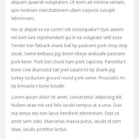
aliquam quaerat voluptatem. Ut enim ad minima veniam,
quis nostrum exercitationem ullam corporis suscipit
laboriosam,
nisi ut aliquid ex ea comm odi consequatur? Quis autem
vel eum iure reprehenderit qui in ea voluptate velit esse
Tender loin fatback shank ball tip pastrami pork chop strip
steak. Swine kielbasa pig doner ribeye andouille pastrami
pork kevin. Pork loin chuck ham pork capicola. Pancetta t-
bone cow drumstick tail jowl salami tri-tip shank pig
turkey turducken ground round pork swine. Prosciutto tri-
tip bresaola t-bone boudin
Lorem ipsum dolor sit amet, consectetur adipiscing elit.
Nullam vitae nisi sed felis iaculis tempus ut a urna. Duis
ma ximus nisi non lacus hendrerit elementum. Duis sit
amet sem odio. Maecenas massa purus, iaculis id sem
vitae, iaculis porttitor lectus.